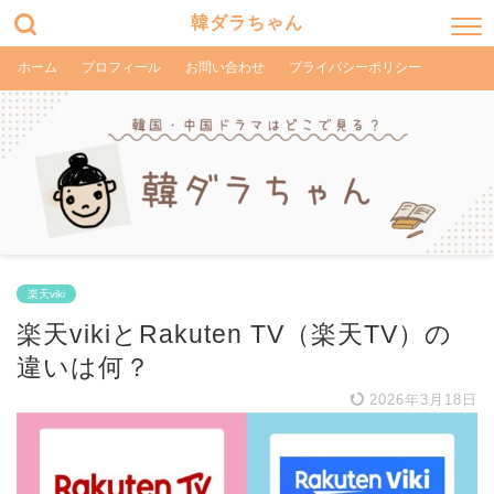
韓ダラちゃん
ホーム
プロフィール
お問い合わせ
プライバシーポリシー
楽天viki
楽天vikiとRakuten TV（楽天TV）の
違いは何？
2026年3月18日