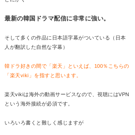
最新の韓国ドラマ配信に非常に強い。
そして多くの作品に日本語字幕がついている（日本
人が翻訳した自然な字幕）
韓ドラ好きの間で「楽天」といえば、100％こちらの
「楽天viki」を指すと思います。
楽天vikiは海外の動画サービスなので、視聴にはVPN
という海外接続が必須です。
いろいろ書くと難しく感じますが