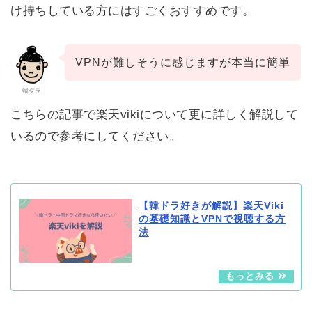
け持ちしている方にはすごくおすすめです。
VPNが難しそうに感じますが本当に簡単
韓ダラ
こちらの記事で楽天vikiについて更に詳しく解説して
いるので参考にしてください。
【韓ドラ好きが解説】楽天Viki
の基礎知識とVPNで視聴する方
法