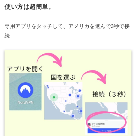
使い方は超簡単。
専用アプリをタッチして、アメリカを選んで3秒で接
続