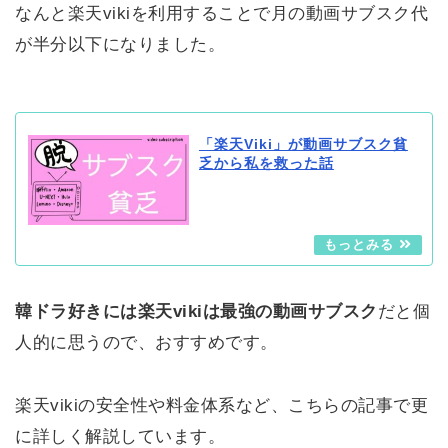
なんと楽天vikiを利用することで月の動画サブスク代
が半分以下になりました。
「楽天Viki」が動画サブスク貧
乏から私を救った話
韓ドラ好きには楽天vikiは最強の動画サブスク
だと個
人的に思うので、おすすめです。
楽天vikiの安全性や料金体系など、こちらの記事で更
に詳しく解説しています。