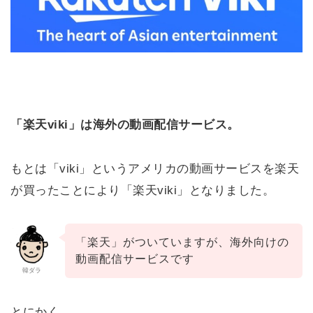
「楽天viki」は海外の動画配信サービス。
もとは「viki」というアメリカの動画サービスを楽天
が買ったことにより「楽天viki」となりました。
「楽天」がついていますが、海外向けの
動画配信サービスです
韓ダラ
とにかく