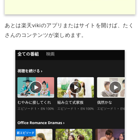
あとは楽天vikiのアプリまたはサイトを開けば、たく
さんのコンテンツが楽しめます。