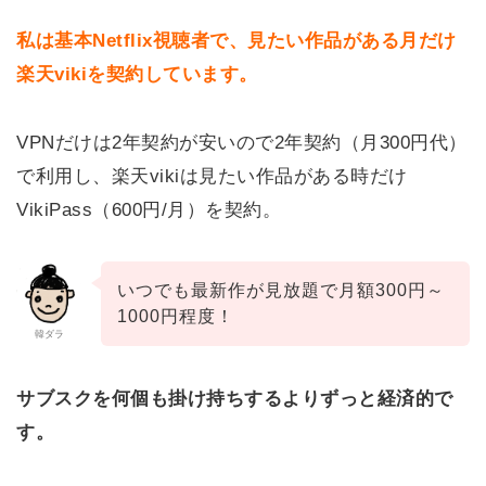
私は基本Netflix視聴者で、見たい作品がある月だけ
楽天vikiを契約しています。
VPNだけは2年契約が安いので2年契約（月300円代）
で利用し、楽天vikiは見たい作品がある時だけ
VikiPass（600円/月）を契約。
いつでも最新作が見放題で月額300円～
1000円程度！
韓ダラ
サブスクを何個も掛け持ちするよりずっと経済的で
す。