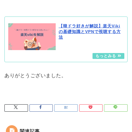
【韓ドラ好きが解説】楽天Viki
の基礎知識とVPNで視聴する方
法
ありがとうございました。
関連記事