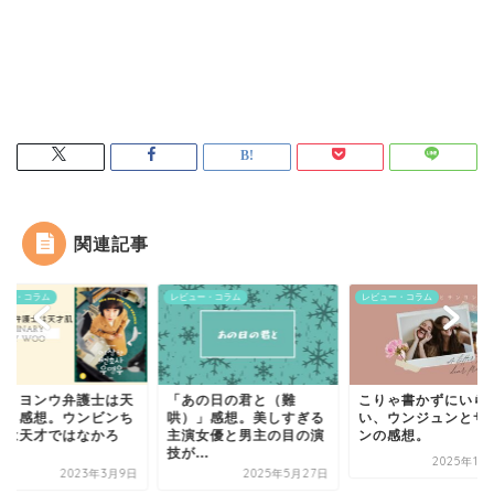
関連記事
ュー・コラム
レビュー・コラム
レビュー・コラム
ウ・ヨンウ弁護士は天
「あの日の君と（難
こりゃ書かずにいら
肌】感想。ウンビンち
哄）」感想。美しすぎる
い、ウンジュンとサ
んは天才ではなかろ
主演女優と男主の目の演
ンの感想。
.
技が...
2025年11
2023年3月9日
2025年5月27日